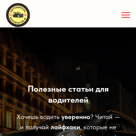
Полезные статьи для
водителей
Хочешь водить
уверенно
? Читай —
и получай
лайфхаки
, которые не
расскажут в обычной автошколе!
Записаться на курс